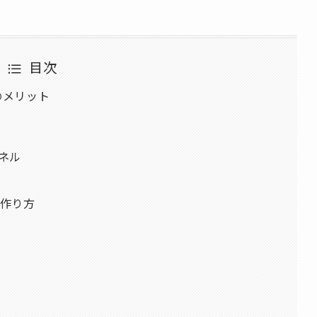
目次
のメリット
ァネル
た作り方