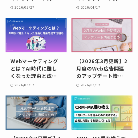
まとめ
まとめ
2026/05/27
2026/04/17
Webマーケティング
【2026年3月更新】2
とは？AI時代に難し
月度のWeb広告関連
くなった理由と成果
のアップデート情報
を出す仕組み
まとめ
2026/03/17
2026/03/12