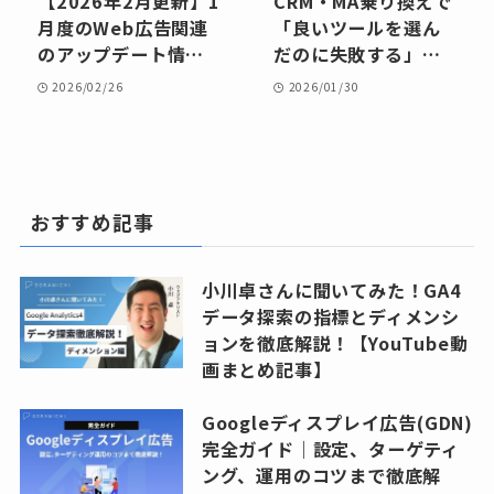
【2026年2月更新】1
CRM・MA乗り換えで
月度のWeb広告関連
「良いツールを選ん
のアップデート情報
だのに失敗する」企
まとめ
業に共通する判断の
2026/02/26
2026/01/30
ズレとは
おすすめ記事
小川卓さんに聞いてみた！GA4
データ探索の指標とディメンシ
ョンを徹底解説！【YouTube動
画まとめ記事】
Googleディスプレイ広告(GDN)
完全ガイド｜設定、ターゲティ
ング、運用のコツまで徹底解