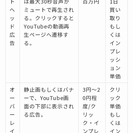
ト
は最大30秒音声が
百万円
1日
ヘ
ミュートで再生され
買い
ッ
る。クリックすると
取り
ド
YouTubeの動画再
もし
広
生ページへ遷移す
くは
告
る。
イン
プレ
ッシ
ョン
単価
オ
静止画もしくはバナ
3円〜2
クリ
ー
ーで、YouTube画
0円程
ック
バ
面の下部に表示され
度/ク
単価
ー
る広告。
リッ
もし
レ
ク・イ
くは
イ
ンプレ
イン