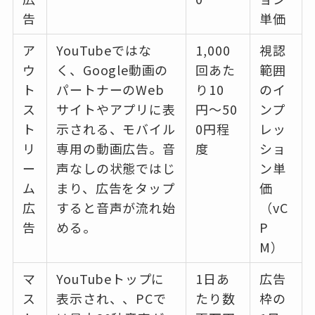
告
単価
ア
YouTubeではな
1,000
視認
ウ
く、Google動画の
回あた
範囲
ト
パートナーのWeb
り10
のイ
ス
サイトやアプリに表
円〜50
ンプ
ト
示される、モバイル
0円程
レッ
リ
専用の動画広告。音
度
ショ
ー
声なしの状態ではじ
ン単
ム
まり、広告をタップ
価
広
すると音声が流れ始
（vC
告
める。
P
M）
マ
YouTubeトップに
1日あ
広告
ス
表示され、、PCで
たり数
枠の