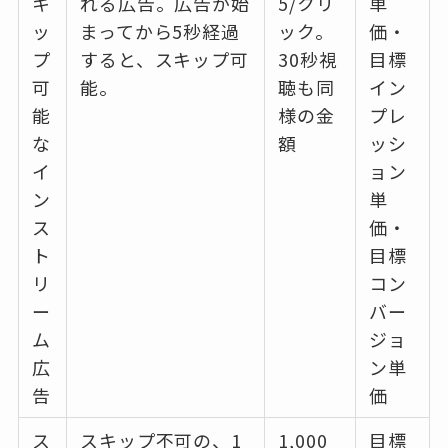
キ
れる広告。広告が始
5/クリ
単
ッ
まってから5秒経過
ック。
価・
プ
すると、スキップ可
30秒視
目標
可
能。
聴も同
イン
能
様の金
プレ
な
額
ッシ
イ
ョン
ン
単
ス
価・
ト
目標
リ
コン
ー
バー
ム
ジョ
広
ン単
告
価
ス
スキップ不可の、1
1,000
目標