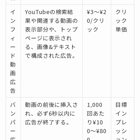
イ
YouTubeの検索結
¥3〜¥2
クリ
ン
果や関連する動画の
0/クリ
ック
フ
表示部分や、トップ
ック
単価
ィ
ページに表示され
ー
る、画像&テキスト
ド
で構成された広告。
動
画
広
告
バ
動画の前後に挿入さ
1,000
目標
ン
れ、必ず6秒以内に
回あた
イン
パ
広告が終了する。
り¥10
プレ
ー
0〜¥80
ッシ
広
0
ョン