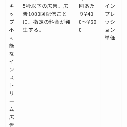
キ
5秒以下の広告。広
回あた
イン
ッ
告1000回配信ごと
り¥40
プレ
プ
に、指定の料金が発
0〜¥60
ッシ
不
生する。
0
ョン
可
単価
能
な
イ
ン
ス
ト
リ
ー
ム
広
告