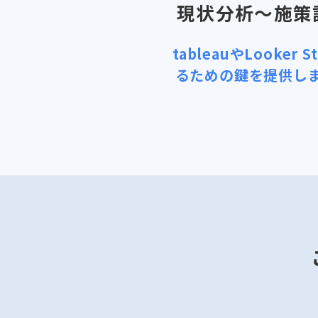
現状分析～施策
tableauやLook
るための鍵を提供し