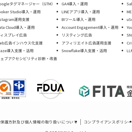
oogleタグマネージャー（GTM）
GA4導入・運用
Sa
ooker Studio導入・運用
LINEアプリ導入・運用
ME
nstagram運用支援
BIツール導入・運用
u
ata Cloud導入・運用
Account Engagement導入・運用
Yo
ディスプレイ広告
リスティング広告
S
Web広告インハウス化支援
アフィリエイト広告運用支援
C
raze導入支援・活用
Snowflake導入支援・活用
L
ウェブアクセシビリティ診断・改善
報保護方針及び個人情報の取り扱いについて
コンプライアンスポリシ