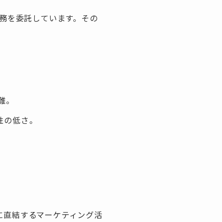
業務を委託しています。その
。
難。
性の低さ。
果に直結するマーケティング活